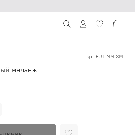
арт.
FUT-MM-SM
ный меланж
наличии