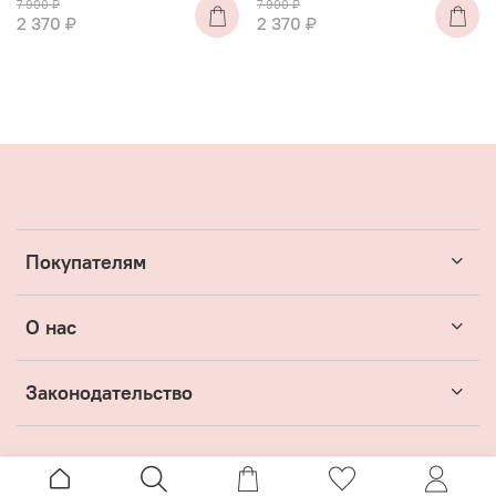
7 900 ₽
7 900 ₽
2 370 ₽
2 370 ₽
Покупателям
О нас
Законодательство
© 2022 ИП Чебанова Юлия Александровна ОГРН
322220200046260 ИНН 222305366354 г. Москва, Дмитровское